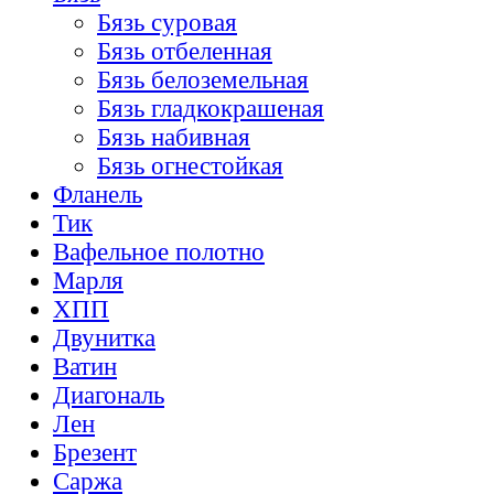
Бязь суровая
Бязь отбеленная
Бязь белоземельная
Бязь гладкокрашеная
Бязь набивная
Бязь огнестойкая
Фланель
Тик
Вафельное полотно
Марля
ХПП
Двунитка
Ватин
Диагональ
Лен
Брезент
Саржа