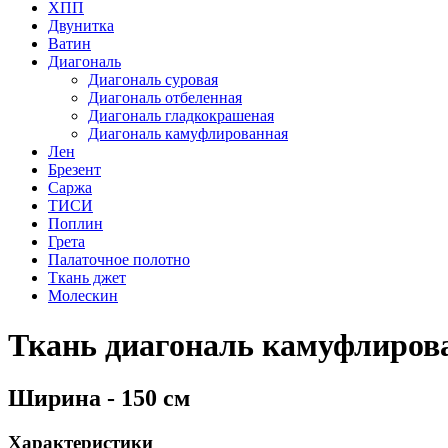
ХПП
Двунитка
Ватин
Диагональ
Диагональ суровая
Диагональ отбеленная
Диагональ гладкокрашеная
Диагональ камуфлированная
Лен
Брезент
Саржа
ТИСИ
Поплин
Грета
Палаточное полотно
Ткань джет
Молескин
Ткань диагональ камуфлиров
Ширина - 150 см
Характеристики