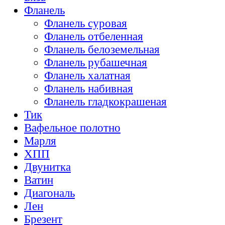
Фланель
Фланель суровая
Фланель отбеленная
Фланель белоземельная
Фланель рубашечная
Фланель халатная
Фланель набивная
Фланель гладкокрашеная
Тик
Вафельное полотно
Марля
ХПП
Двунитка
Ватин
Диагональ
Лен
Брезент