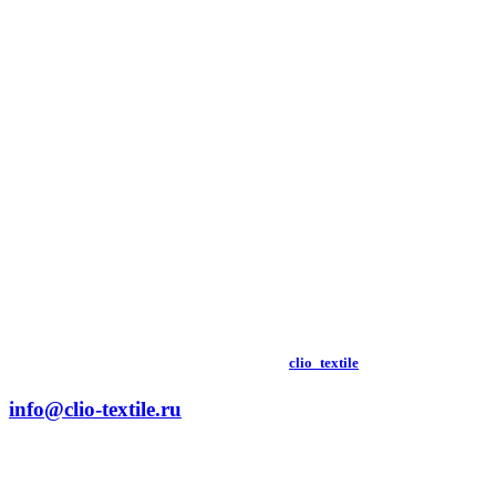
clio_textile
info@clio-textile.ru