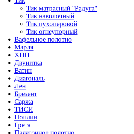
Тик
Тик матрасный "Радуга"
Тик наволочный
Тик пухоперовой
Тик огнеупорный
Вафельное полотно
Марля
ХПП
Двунитка
Ватин
Диагональ
Лен
Брезент
Саржа
ТИСИ
Поплин
Грета
Палаточное полотно