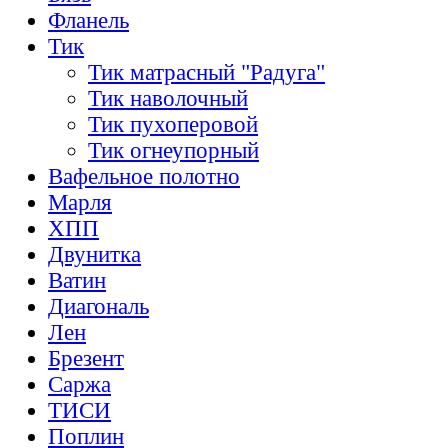
Фланель
Тик
Тик матрасный "Радуга"
Тик наволочный
Тик пухоперовой
Тик огнеупорный
Вафельное полотно
Марля
ХПП
Двунитка
Ватин
Диагональ
Лен
Брезент
Саржа
ТИСИ
Поплин